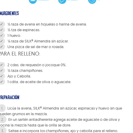
NGREDIENTES
1⁄2 taza de avena en hojuelas o harina de avena.
1⁄2 tza de espinacas.
1 huevo.
1⁄4 taza de SILK® Almendra sin azúcar.
Una pizca de sal de mar o rosada.
PARA EL RELLENO:
2 cdas. de requesón o jocoque 0%.
1⁄2 taza champiñones.
Ajo y Cebolla.
1 cdita. de aceite de oliva o aguacate.
PREPARACIÓN
Licúa la avena, SILK® Almendra sin azúcar, espinacas y huevo sin que
queden grumos en la mezcla.
En un sartén antiadherente agrega aceite de aguacate o de oliva y
ocina la mezcla hasta que la orilla se dore.
Saltea e incorpora los champiñones, ajo y cebolla para el relleno.