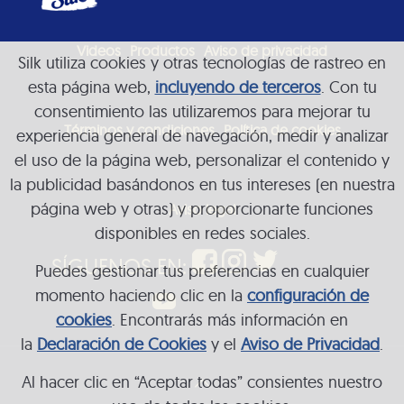
Videos
Productos
Aviso de privacidad
Silk utiliza cookies y otras tecnologías de rastreo en
esta página web,
incluyendo de terceros
. Con tu
consentimiento las utilizaremos para mejorar tu
Términos y condiciones
Política de cookies
experiencia general de navegación, medir y analizar
el uso de la página web, personalizar el contenido y
la publicidad basándonos en tus intereses (en nuestra
página web y otras) y proporcionarte funciones
Aviso legal
disponibles en redes sociales.
SÍGUENOS EN:
Puedes gestionar tus preferencias en cualquier
momento haciendo clic en la
configuración de
cookies
. Encontrarás más información en
la
Declaración de Cookies
y el
Aviso de Privacidad
.
Al hacer clic en “Aceptar todas” consientes nuestro