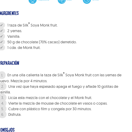
NGREDIENTES
®
1 taza de Silk
Soya Monk fruit.
2 yemas.
Vainilla.
50 g de chocolate (70% cacao) derretido.
1 cda. de Monk fruit.
PREPARACIÓN
®
En una olla calienta la taza de Silk
Soya Monk fruit con las yemas de
uevo. Mezcla por 4 minutos.
Una vez que haya espesado apaga el fuego y añade 10 gotitas de
ainilla.
Licúa esta mezcla con el chocolate y el Monk fruit.
Vierte la mezcla de mousse de chocolate en vasos o copas.
Cubre con plástico film y congela por 30 minutos.
Disfruta.
CONSEJOS