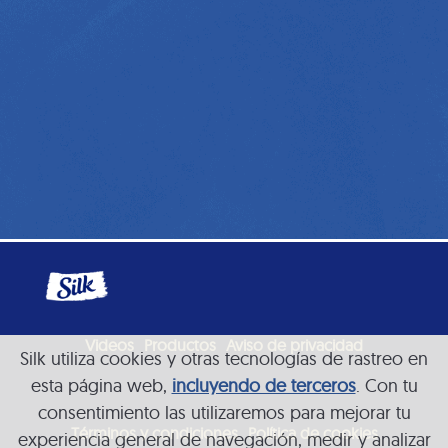
Videos
Productos
Aviso de privacidad
Silk utiliza cookies y otras tecnologías de rastreo en
esta página web,
incluyendo de terceros
. Con tu
consentimiento las utilizaremos para mejorar tu
Términos y condiciones
Política de cookies
experiencia general de navegación, medir y analizar