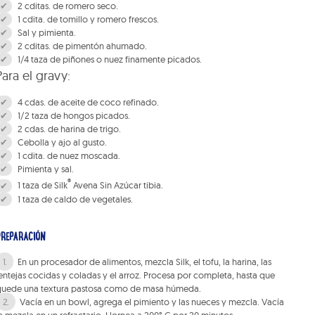
2 cditas. de romero seco.
1 cdita. de tomillo y romero frescos.
Sal y pimienta.
2 cditas. de pimentón ahumado.
1/4 taza de piñones o nuez finamente picados.
Para el gravy:
4 cdas. de aceite de coco refinado.
1/2 taza de hongos picados.
2 cdas. de harina de trigo.
Cebolla y ajo al gusto.
1 cdita. de nuez moscada.
Pimienta y sal.
®
1 taza de Silk
Avena Sin Azúcar tibia.
1 taza de caldo de vegetales.
PREPARACIÓN
En un procesador de alimentos, mezcla Silk, el tofu, la harina, las
entejas cocidas y coladas y el arroz. Procesa por completa, hasta que
quede una textura pastosa como de masa húmeda.
Vacía en un bowl, agrega el pimiento y las nueces y mezcla. Vacía
a mezcla en un refractario. Hornea a 200° C por 20 minutos