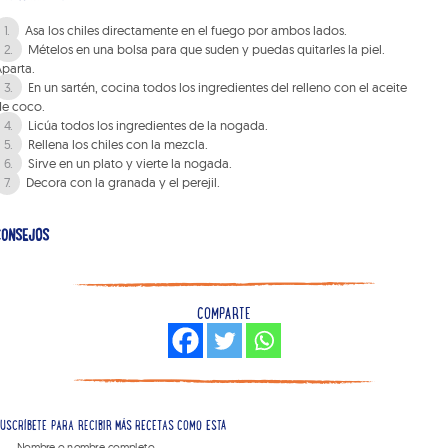
Asa los chiles directamente en el fuego por ambos lados.
Mételos en una bolsa para que suden y puedas quitarles la piel.
parta.
En un sartén, cocina todos los ingredientes del relleno con el aceite
de coco.
Licúa todos los ingredientes de la nogada.
Rellena los chiles con la mezcla.
Sirve en un plato y vierte la nogada.
Decora con la granada y el perejil.
CONSEJOS
COMPARTE
USCRÍBETE PARA RECIBIR MÁS RECETAS COMO ESTA
Nombre o nombre completo