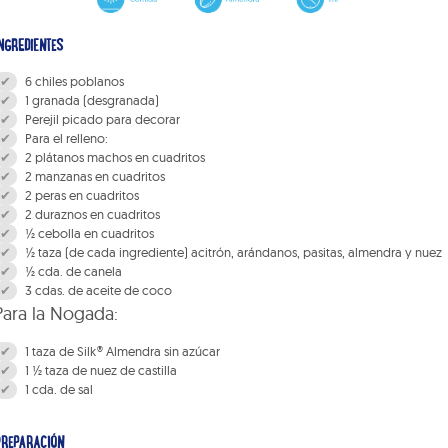
NGREDIENTES
6 chiles poblanos
1 granada (desgranada)
Perejil picado para decorar
Para el relleno:
2 plátanos machos en cuadritos
2 manzanas en cuadritos
2 peras en cuadritos
2 duraznos en cuadritos
½ cebolla en cuadritos
½ taza (de cada ingrediente) acitrón, arándanos, pasitas, almendra y nuez
½ cda. de canela
3 cdas. de aceite de coco
Para la Nogada:
1 taza de Silk® Almendra sin azúcar
1 ½ taza de nuez de castilla
1 cda. de sal
PREPARACIÓN