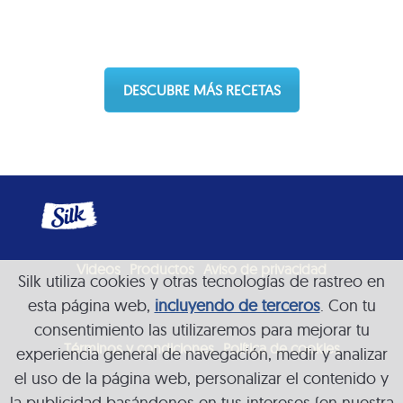
DESCUBRE MÁS RECETAS
Videos
Productos
Aviso de privacidad
Silk utiliza cookies y otras tecnologías de rastreo en
esta página web,
incluyendo de terceros
. Con tu
consentimiento las utilizaremos para mejorar tu
Términos y condiciones
Política de cookies
experiencia general de navegación, medir y analizar
el uso de la página web, personalizar el contenido y
la publicidad basándonos en tus intereses (en nuestra