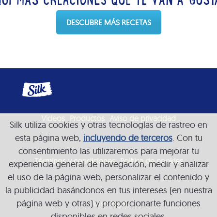
QUÍ MÁS CREACIONES QUE TE VAN A GUST
DESCUBRE MÁS RECETAS
Videos
Productos
Aviso de privacidad
Silk utiliza cookies y otras tecnologías de rastreo en
esta página web,
incluyendo de terceros
. Con tu
consentimiento las utilizaremos para mejorar tu
Términos y condiciones
Política de cookies
experiencia general de navegación, medir y analizar
el uso de la página web, personalizar el contenido y
la publicidad basándonos en tus intereses (en nuestra
página web y otras) y proporcionarte funciones
Aviso legal
disponibles en redes sociales.