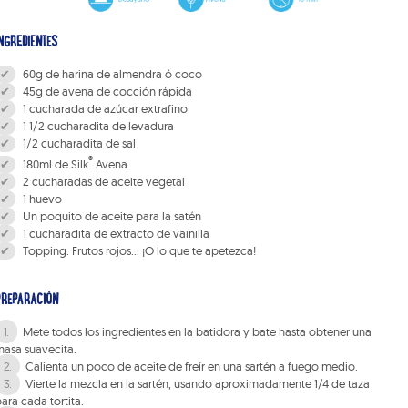
NGREDIENTES
60g de harina de almendra ó coco
45g de avena de cocción rápida
1 cucharada de azúcar extrafino
1 1/2 cucharadita de levadura
1/2 cucharadita de sal
®
180ml de Silk
Avena
2 cucharadas de aceite vegetal
1 huevo
Un poquito de aceite para la satén
1 cucharadita de extracto de vainilla
Topping: Frutos rojos… ¡O lo que te apetezca!
PREPARACIÓN
Mete todos los ingredientes en la batidora y bate hasta obtener una
asa suavecita.
Calienta un poco de aceite de freír en una sartén a fuego medio.
Vierte la mezcla en la sartén, usando aproximadamente 1/4 de taza
ara cada tortita.