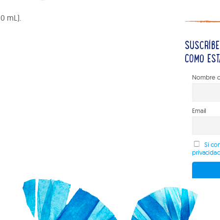
90 mL).
SUSCRÍBE
COMO EST
Nombre o
Email
Si con
privacida