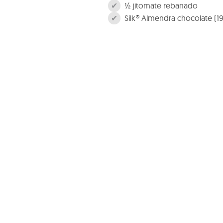
½ jitomate rebanado
Silk® Almendra chocolate (1