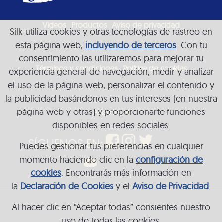
Videos
Productos
Aviso de privacidad
Silk utiliza cookies y otras tecnologías de rastreo en
esta página web,
incluyendo de terceros
. Con tu
consentimiento las utilizaremos para mejorar tu
Términos y condiciones
Política de cookies
experiencia general de navegación, medir y analizar
el uso de la página web, personalizar el contenido y
la publicidad basándonos en tus intereses (en nuestra
página web y otras) y proporcionarte funciones
Aviso legal
disponibles en redes sociales.
SÍGUENOS EN:
Puedes gestionar tus preferencias en cualquier
momento haciendo clic en la
configuración de
cookies
. Encontrarás más información en
la
Declaración de Cookies
y el
Aviso de Privacidad
.
Al hacer clic en “Aceptar todas” consientes nuestro
uso de todas las cookies.