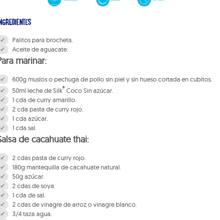
NGREDIENTES
Palitos para brocheta.
Aceite de aguacate.
Para marinar:
600g muslos o pechuga de pollo sin piel y sin hueso cortada en cubitos.
®
50ml leche de Silk
Coco Sin azúcar.
1 cda de curry amarillo.
2 cda pasta de curry rojo.
1 cda azúcar.
1 cda sal.
Salsa de cacahuate thai:
2 cdas pasta de curry rojo.
180g mantequilla de cacahuate natural.
50g azúcar.
2 cdas de soya.
1 cda de sal.
2 cdas de vinagre de arroz o vinagre blanco.
3/4 taza agua.