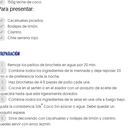
150g leche de coco.
Para presentar:
Cacahuates picados.
Rodajas de limón.
Cilantro.
Chile serrano rojo.
PREPARACIÓN
Remoja los palitos de brocheta en agua por 20 min.
Combina todos los ingredientes de la marinada y deja reposar 20
in o de preferencia toda la noche.
Haz brochetas de 4-5 piezas de pollo cada una.
Cocina en el sartén o en el asador con un poquito de aceite de
guacate hasta que este ligeramente dorados.
Combina todos los ingredientes de la salsa en una olla a fuego bajo.
®
justa la consistencia Silk
Coco Sin azúcar o agua. Debe quedar un
oquito espesa.
Sirve decorando con cacahuates y rodajas de limón y cilantro.
uedes servir con arroz Jazmín.