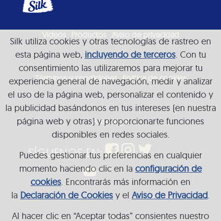
Videos
Productos
Aviso de privacidad
Silk utiliza cookies y otras tecnologías de rastreo en
esta página web,
incluyendo de terceros
. Con tu
consentimiento las utilizaremos para mejorar tu
Términos y condiciones
Política de cookies
experiencia general de navegación, medir y analizar
el uso de la página web, personalizar el contenido y
la publicidad basándonos en tus intereses (en nuestra
página web y otras) y proporcionarte funciones
Aviso legal
disponibles en redes sociales.
SÍGUENOS EN:
Puedes gestionar tus preferencias en cualquier
momento haciendo clic en la
configuración de
cookies
. Encontrarás más información en
la
Declaración de Cookies
y el
Aviso de Privacidad
.
Al hacer clic en “Aceptar todas” consientes nuestro